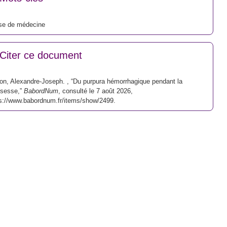
se de médecine
Citer ce document
on, Alexandre-Joseph. , “Du purpura hémorrhagique pendant la
ssesse,”
BabordNum
, consulté le 7 août 2026,
s://www.babordnum.fr/items/show/2499
.