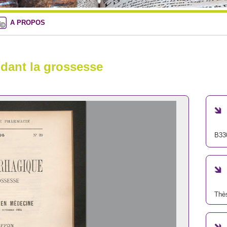
A PROPOS
dant la grossesse
B33
Thè