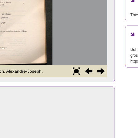
Thè
Buff
gro
http