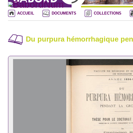
ACCUEIL
DOCUMENTS
COLLECTIONS
Du purpura hémorrhagique pen