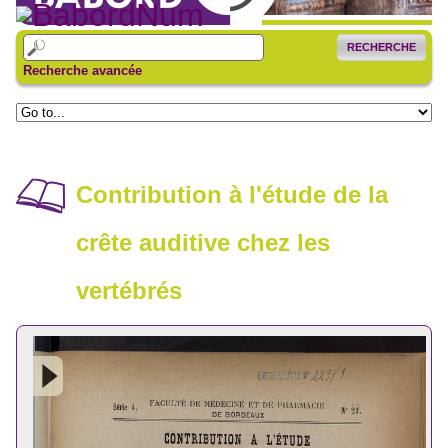
RECHERCHE
Recherche avancée
Contribution à l'étude de la
crête auditive chez les
vertébrés