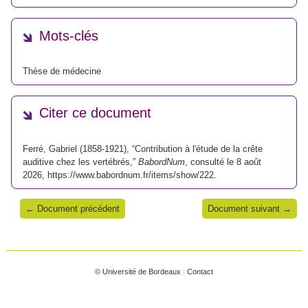
Mots-clés
Thèse de médecine
Citer ce document
Ferré, Gabriel (1858-1921), “Contribution à l'étude de la crête
auditive chez les vertébrés,”
BabordNum
, consulté le 8 août
2026,
https://www.babordnum.fr/items/show/222
.
← Document précédent
Document suivant →
© Université de Bordeaux
|
Contact