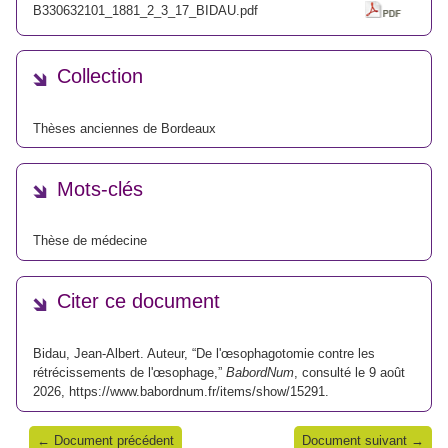
B330632101_1881_2_3_17_BIDAU.pdf
Collection
Thèses anciennes de Bordeaux
Mots-clés
Thèse de médecine
Citer ce document
Bidau, Jean-Albert. Auteur, “De l'œsophagotomie contre les
rétrécissements de l'œsophage,”
BabordNum
, consulté le 9 août
2026,
https://www.babordnum.fr/items/show/15291
.
← Document précédent
Document suivant →