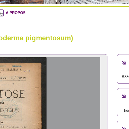
A PROPOS
eroderma pigmentosum)
B33
Thè