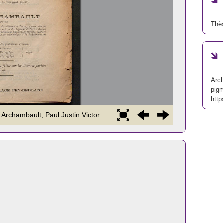
Thè
Arch
pig
http