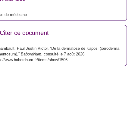
se de médecine
Citer ce document
ambault, Paul Justin Victor, “De la dermatose de Kaposi (xeroderma
mentosum),”
BabordNum
, consulté le 7 août 2026,
s://www.babordnum.fr/items/show/1506
.