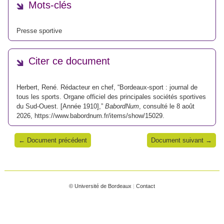
Mots-clés
Presse sportive
Citer ce document
Herbert, René. Rédacteur en chef, “Bordeaux-sport : journal de
tous les sports. Organe officiel des principales sociétés sportives
du Sud-Ouest. [Année 1910],”
BabordNum
, consulté le 8 août
2026,
https://www.babordnum.fr/items/show/15029
.
← Document précédent
Document suivant →
© Université de Bordeaux
|
Contact