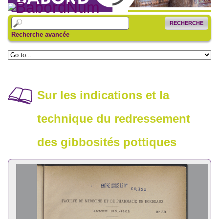
RECHERCHE
Recherche avancée
Sur les indications et la
technique du redressement
des gibbosités pottiques