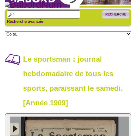
RECHERCHE
Recherche avancée
Le sportsman : journal
hebdomadaire de tous les
sports, paraissant le samedi.
[Année 1909]