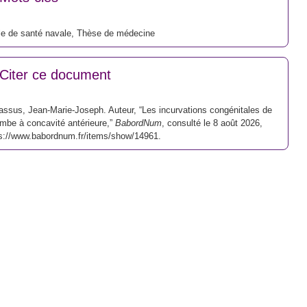
e de santé navale
,
Thèse de médecine
Citer ce document
ssus, Jean-Marie-Joseph. Auteur, “Les incurvations congénitales de
ambe à concavité antérieure,”
BabordNum
, consulté le 8 août 2026,
s://www.babordnum.fr/items/show/14961
.