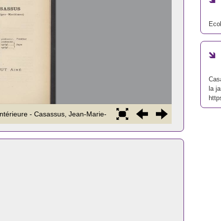
Ecol
Casa
la j
http