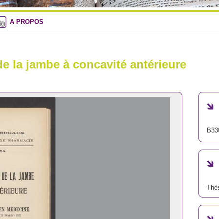
A PROPOS
e la jambe à concavité antérieure
B33
Thè