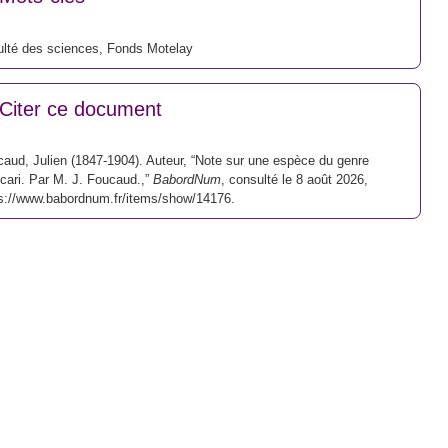
lté des sciences
,
Fonds Motelay
Citer ce document
aud, Julien (1847-1904). Auteur, “Note sur une espèce du genre
ari. Par M. J. Foucaud.,”
BabordNum
, consulté le 8 août 2026,
s://www.babordnum.fr/items/show/14176
.