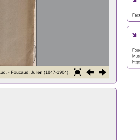
Facu
Fouc
Musc
http