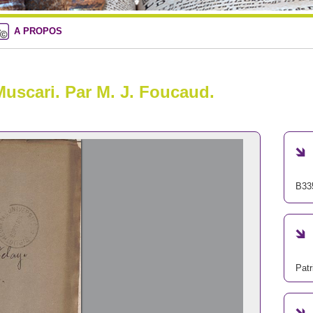
A PROPOS
uscari. Par M. J. Foucaud.
B33
Patr