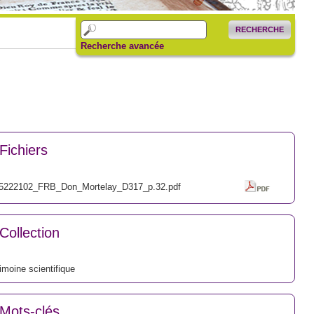
RECHERCHE
Recherche avancée
Fichiers
5222102_FRB_Don_Mortelay_D317_p.32.pdf
Collection
imoine scientifique
Mots-clés