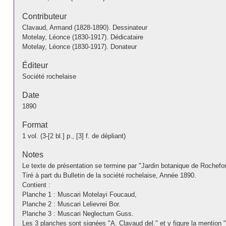
Contributeur
Clavaud, Armand (1828-1890). Dessinateur
Motelay, Léonce (1830-1917). Dédicataire
Motelay, Léonce (1830-1917). Donateur
Éditeur
Société rochelaise
Date
1890
Format
1 vol. (3-[2 bl.] p., [3] f. de dépliant)
Notes
Le texte de présentation se termine par "Jardin botanique de Rochefo
Tiré à part du Bulletin de la société rochelaise, Année 1890.
Contient :
Planche 1 : Muscari Motelayi Foucaud,
Planche 2 : Muscari Lelievrei Bor.
Planche 3 : Muscari Neglectum Guss.
Les 3 planches sont signées "A. Clavaud del." et y figure la mention 