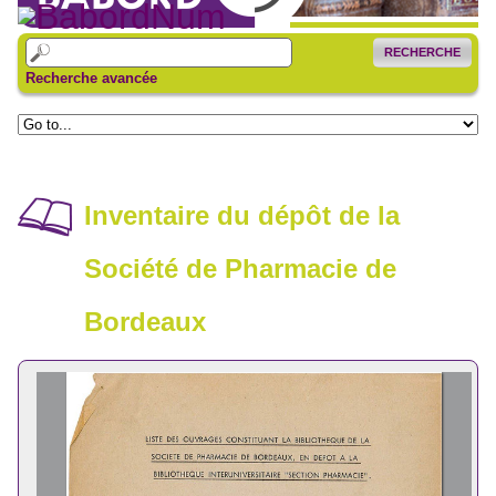
RECHERCHE
Recherche avancée
Inventaire du dépôt de la
Société de Pharmacie de
Bordeaux