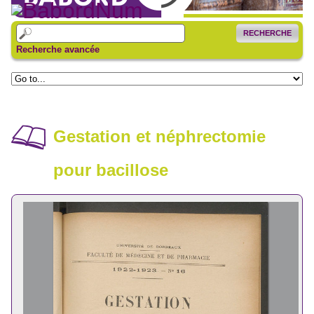
RECHERCHE
Recherche avancée
Gestation et néphrectomie
pour bacillose