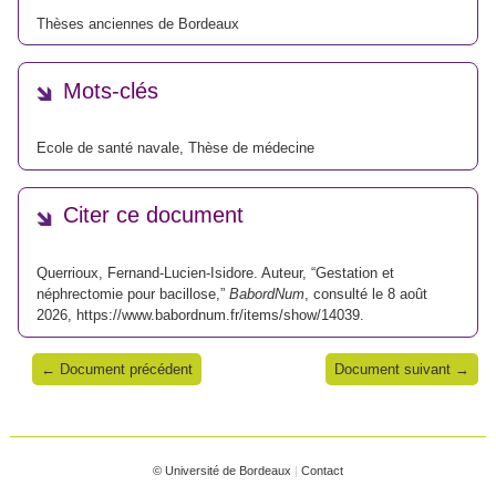
Thèses anciennes de Bordeaux
Mots-clés
Ecole de santé navale
,
Thèse de médecine
Citer ce document
Querrioux, Fernand-Lucien-Isidore. Auteur, “Gestation et
néphrectomie pour bacillose,”
BabordNum
, consulté le 8 août
2026,
https://www.babordnum.fr/items/show/14039
.
← Document précédent
Document suivant →
© Université de Bordeaux
|
Contact