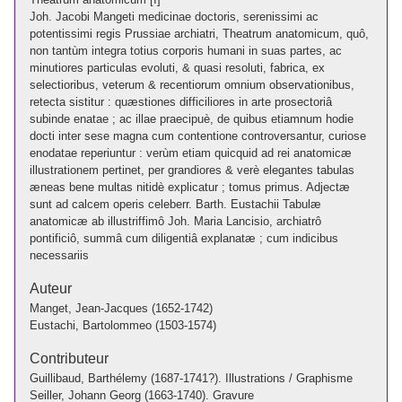
Joh. Jacobi Mangeti medicinae doctoris, serenissimi ac
potentissimi regis Prussiae archiatri, Theatrum anatomicum, quô,
non tantùm integra totius corporis humani in suas partes, ac
minutiores particulas evoluti, & quasi resoluti, fabrica, ex
selectioribus, veterum & recentiorum omnium observationibus,
retecta sistitur : quæstiones difficiliores in arte prosectoriâ
subinde enatae ; ac illae praecipuè, de quibus etiamnum hodie
docti inter sese magna cum contentione controversantur, curiose
enodatae reperiuntur : verùm etiam quicquid ad rei anatomicæ
illustrationem pertinet, per grandiores & verè elegantes tabulas
æneas bene multas nitidè explicatur ; tomus primus. Adjectæ
sunt ad calcem operis celeberr. Barth. Eustachii Tabulæ
anatomicæ ab illustriffimô Joh. Maria Lancisio, archiatrô
pontificiô, summâ cum diligentiâ explanatæ ; cum indicibus
necessariis
Auteur
Manget, Jean-Jacques (1652-1742)
Eustachi, Bartolommeo (1503-1574)
Contributeur
Guillibaud, Barthélemy (1687-1741?). Illustrations / Graphisme
Seiller, Johann Georg (1663-1740). Gravure