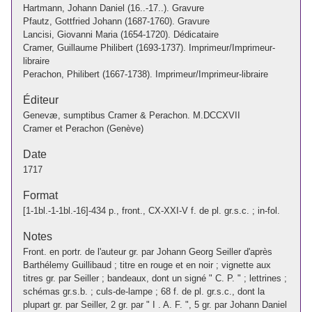
Hartmann, Johann Daniel (16..-17..). Gravure
Pfautz, Gottfried Johann (1687-1760). Gravure
Lancisi, Giovanni Maria (1654-1720). Dédicataire
Cramer, Guillaume Philibert (1693-1737). Imprimeur/Imprimeur-
libraire
Perachon, Philibert (1667-1738). Imprimeur/Imprimeur-libraire
Éditeur
Genevæ, sumptibus Cramer & Perachon. M.DCCXVII
Cramer et Perachon (Genève)
Date
1717
Format
[1-1bl.-1-1bl.-16]-434 p., front., CX-XXI-V f. de pl. gr.s.c. ; in-fol.
Notes
Front. en portr. de l'auteur gr. par Johann Georg Seiller d'après
Barthélemy Guillibaud ; titre en rouge et en noir ; vignette aux
titres gr. par Seiller ; bandeaux, dont un signé " C. P. " ; lettrines ;
schémas gr.s.b. ; culs-de-lampe ; 68 f. de pl. gr.s.c., dont la
plupart gr. par Seiller, 2 gr. par " I . A. F. ", 5 gr. par Johann Daniel