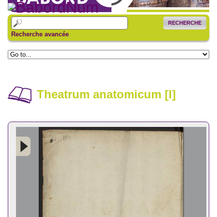
RECHERCHE
Recherche avancée
Theatrum anatomicum [I]