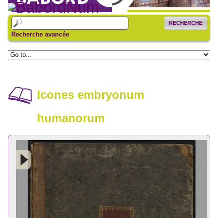
RECHERCHE
Recherche avancée
Icones embryonum
humanorum