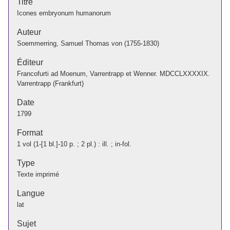
Titre
Icones embryonum humanorum
Auteur
Soemmerring, Samuel Thomas von (1755-1830)
Éditeur
Francofurti ad Moenum, Varrentrapp et Wenner. MDCCLXXXXIX.
Varrentrapp (Frankfurt)
Date
1799
Format
1 vol (1-[1 bl.]-10 p. ; 2 pl.) : ill. ; in-fol.
Type
Texte imprimé
Langue
lat
Sujet