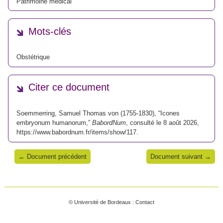
Patrimoine médical
Mots-clés
Obstétrique
Citer ce document
Soemmerring, Samuel Thomas von (1755-1830), “Icones
embryonum humanorum,”
BabordNum
, consulté le 8 août 2026,
https://www.babordnum.fr/items/show/117
.
← Document précédent
Document suivant →
© Université de Bordeaux
|
Contact