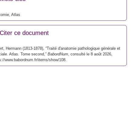
tomie
,
Atlas
Citer ce document
rt, Hermann (1813-1878), “Traité d'anatomie pathologique générale et
iale. Atlas. Tome second,”
BabordNum
, consulté le 8 août 2026,
s://www.babordnum.fr/items/show/108
.