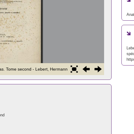
Ana
Lebe
spéc
http
ond