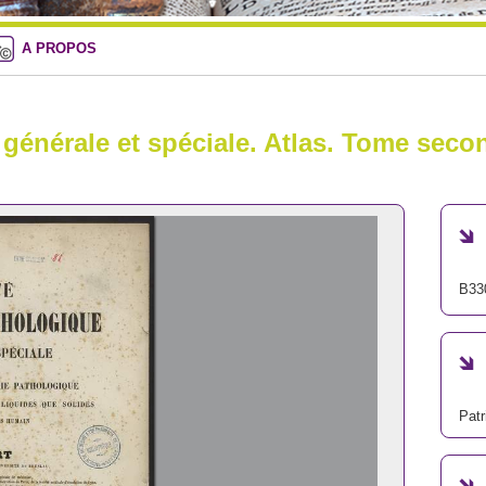
A PROPOS
 générale et spéciale. Atlas. Tome seco
B33
Patr