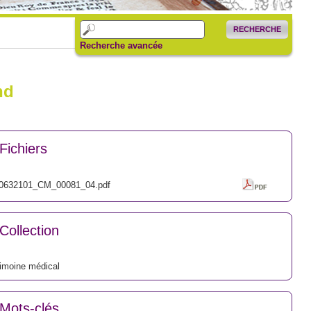
RECHERCHE
Recherche avancée
nd
Fichiers
0632101_CM_00081_04.pdf
Collection
imoine médical
Mots-clés