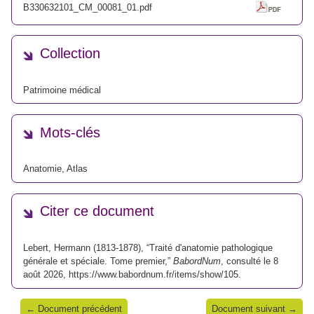
B330632101_CM_00081_01.pdf
Collection
Patrimoine médical
Mots-clés
Anatomie
,
Atlas
Citer ce document
Lebert, Hermann (1813-1878), “Traité d'anatomie pathologique
générale et spéciale. Tome premier,”
BabordNum
, consulté le 8
août 2026,
https://www.babordnum.fr/items/show/105
.
← Document précédent
Document suivant →