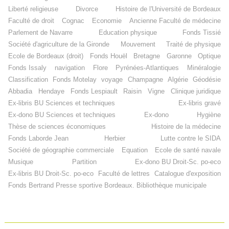
Liberté religieuse
Divorce
Histoire de l'Université de Bordeaux
Faculté de droit
Cognac
Economie
Ancienne Faculté de médecine
Parlement de Navarre
Education physique
Fonds Tissié
Société d'agriculture de la Gironde
Mouvement
Traité de physique
Ecole de Bordeaux (droit)
Fonds Houël
Bretagne
Garonne
Optique
Fonds Issaly
navigation
Flore
Pyrénées-Atlantiques
Minéralogie
Classification
Fonds Motelay
voyage
Champagne
Algérie
Géodésie
Abbadia
Hendaye
Fonds Lespiault
Raisin
Vigne
Clinique juridique
Ex-libris BU Sciences et techniques
Ex-libris gravé
Ex-dono BU Sciences et techniques
Ex-dono
Hygiène
Thèse de sciences économiques
Histoire de la médecine
Fonds Laborde Jean
Herbier
Lutte contre le SIDA
Société de géographie commerciale
Equation
Ecole de santé navale
Musique
Partition
Ex-dono BU Droit-Sc. po-eco
Ex-libris BU Droit-Sc. po-eco
Faculté de lettres
Catalogue d'exposition
Fonds Bertrand
Presse sportive
Bordeaux. Bibliothèque municipale