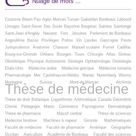
Nuage de mots ...
Coutume
Béarn
Pau
Agen
Marsan
Tursan
Gabardan
Bordeaux
Labourd
Limoges
Saint-Sever
Dax
Soule
Bayonne
Bergerac
Saintes
Saintonge
Saint-Jean d'Angély
Navarre
Fors
Jésuites
Parlement de Bordeaux
Angoulême
Bazas
Privilèges
Poitou
Vin
Landes
Gascogne
Peste
Jurisprudence
Anatomie
Chanson
Manuel scolaire
Fumel
Cadillac
Bourg-sur-Gironde
Orléans
Bourges
Tours
Chirurgie
Atlas
Gintrac
Obstétrique
Physique
Astronomie
Géologie
Ophtalmologie
Ostéologie
Etats-Unis
Médecine arabe
Médecine grecque
Médecine romaine
Pharmacologie
Mer
Castelnau-en-Médoc
Marais
Nuremberg
Worms
Montagne
Suisse
Mont-de-Marsan
Alchimie
Thèse de médecine
Thèse de droit
Botanique
Logarithmes
Arithmétique
Canada
Géométrie
Chimie
Pédagogie
Maroc
Commerce
Paysagisme
Dermatologie
Thèse de pharmacie
Massif central
Thèse de sciences
Médecine hindoue
Machines à vapeur
Gironde
Mathématiques
Faculté de médecine
Faculté de pharmacie
Amérique
Géographie
Occitan
Agriculture
Académie de Bordeaux
Faculté des sciences