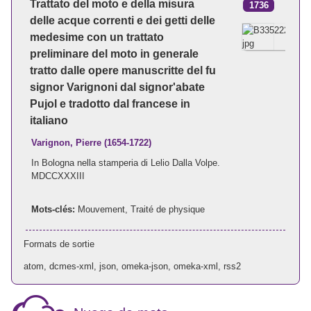
Trattato del moto e della misura
1736
delle acque correnti e dei getti delle
medesime con un trattato
preliminare del moto in generale
tratto dalle opere manuscritte del fu
signor Varignoni dal signor'abate
Pujol e tradotto dal francese in
italiano
Varignon, Pierre (1654-1722)
In Bologna nella stamperia di Lelio Dalla Volpe.
MDCCXXXIII
Mots-clés:
Mouvement
,
Traité de physique
Formats de sortie
atom
,
dcmes-xml
,
json
,
omeka-json
,
omeka-xml
,
rss2